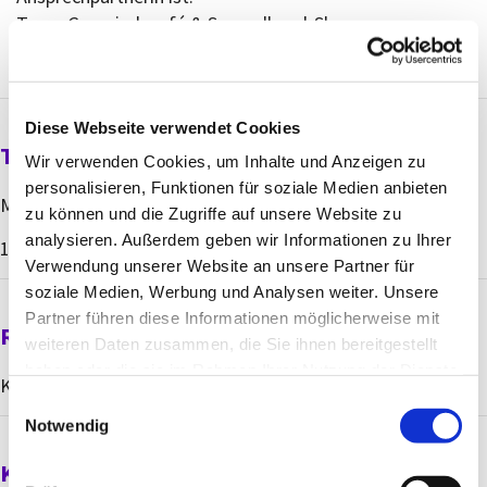
Team Gemeindecafé & Secondhand-Shop
Diese Webseite verwendet Cookies
Termine
Wir verwenden Cookies, um Inhalte und Anzeigen zu
personalisieren, Funktionen für soziale Medien anbieten
Mittwochs
zu können und die Zugriffe auf unsere Website zu
analysieren. Außerdem geben wir Informationen zu Ihrer
14 - 15.30 Uhr
Verwendung unserer Website an unsere Partner für
soziale Medien, Werbung und Analysen weiter. Unsere
Partner führen diese Informationen möglicherweise mit
Raum
weiteren Daten zusammen, die Sie ihnen bereitgestellt
haben oder die sie im Rahmen Ihrer Nutzung der Dienste
Kirchsaal / vor der Kirche / im Kirchgang und in der Kirche
gesammelt haben.
E
Notwendig
i
n
Kontakt über
w