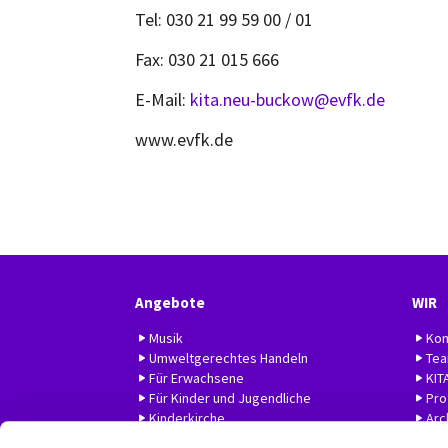
Tel: 030 21 99 59 00 / 01
Fax: 030 21 015 666
E-Mail:
kita.neu-buckow@evfk.de
www.evfk.de
Angebote
WIR
Musik
Kon
Umweltgerechtes Handeln
Te
Für Erwachsene
KIT
Für Kinder und Jugendliche
Prof
Kinderkirche
Arc
Hilfe