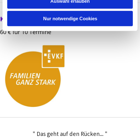
Auswahl erlauben
a
h
Kosten
l
Nur notwendige Cookies
60 € für 10 Termine
" Das geht auf den Rücken... "