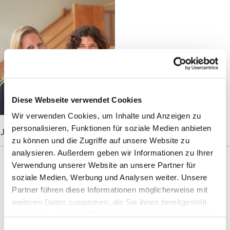
Diese Webseite verwendet Cookies
Wir verwenden Cookies, um Inhalte und Anzeigen zu
personalisieren, Funktionen für soziale Medien anbieten
Jana Helwig und Klara Pfeifer vom Familienzentrum
zu können und die Zugriffe auf unsere Website zu
analysieren. Außerdem geben wir Informationen zu Ihrer
Verwendung unserer Website an unsere Partner für
" Fetzt richtig! "
soziale Medien, Werbung und Analysen weiter. Unsere
Partner führen diese Informationen möglicherweise mit
Tyler Ferguson
weiteren Daten zusammen, die Sie ihnen bereitgestellt
haben oder die sie im Rahmen Ihrer Nutzung der Dienste
gesammelt haben.
E