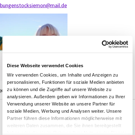
bungenstocksiemon@mail.de
Diese Webseite verwendet Cookies
Wir verwenden Cookies, um Inhalte und Anzeigen zu
personalisieren, Funktionen für soziale Medien anbieten
zu können und die Zugriffe auf unsere Website zu
Kantorin Christel Bungenstock-Siemon
analysieren. Außerdem geben wir Informationen zu Ihrer
Verwendung unserer Website an unsere Partner für
soziale Medien, Werbung und Analysen weiter. Unsere
" Fetzt richtig! "
Partner führen diese Informationen möglicherweise mit
weiteren Daten zusammen, die Sie ihnen bereitgestellt
Tyler Ferguson
haben oder die sie im Rahmen Ihrer Nutzung der Dienste