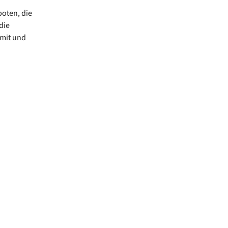
oten, die
die
 mit und