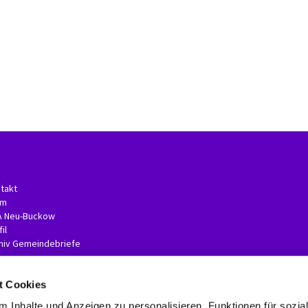
takt
am
A Neu-Buckow
il
hiv Gemeindebriefe
t Cookies
 Inhalte und Anzeigen zu personalisieren, Funktionen für sozia