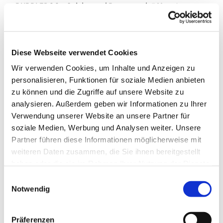
BUBBLEDOO – Spielen und Bewegen ab 5 Monaten
Im Baby- und Lauflernalter haben kleine Kinder viel Spaß
an Bewegungsangeboten, die ihre Entdeckungsfreude
unterstützen, das Gleichgewichtsgefühl stärken und die
Diese Webseite verwendet Cookies
Geschicklichkeit fördern. Gemeinsam singen wir Spiel-
Wir verwenden Cookies, um Inhalte und Anzeigen zu
und Bewegungslieder mit und für die Kleinsten am Platz.
personalisieren, Funktionen für soziale Medien anbieten
zu können und die Zugriffe auf unsere Website zu
analysieren. Außerdem geben wir Informationen zu Ihrer
Verwendung unserer Website an unsere Partner für
soziale Medien, Werbung und Analysen weiter. Unsere
Partner führen diese Informationen möglicherweise mit
weiteren Daten zusammen, die Sie ihnen bereitgestellt
haben oder die sie im Rahmen Ihrer Nutzung der Dienste
gesammelt haben.
E
Notwendig
i
n
w
Präferenzen