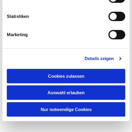
i
l
l
Statistiken
i
g
Marketing
u
n
Dies könnte Sie auch interessieren
g
Details zeigen
s
a
u
Cookies zulassen
s
w
Auswahl erlauben
a
h
l
Nur notwendige Cookies