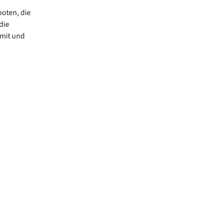
oten, die
die
 mit und