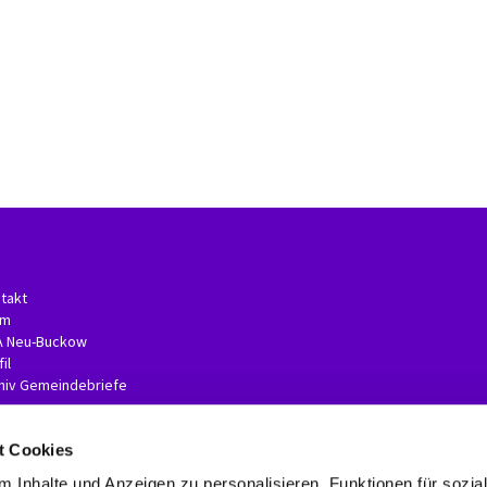
takt
am
A Neu-Buckow
il
hiv Gemeindebriefe
t Cookies
 Inhalte und Anzeigen zu personalisieren, Funktionen für sozia