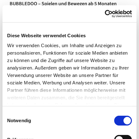
BUBBLEDOO – Spielen und Bewegen ab 5 Monaten
Im Baby- und Lauflernalter haben kleine Kinder viel Spaß
an Bewegungsangeboten, die ihre Entdeckungsfreude
unterstützen, das Gleichgewichtsgefühl stärken und die
Diese Webseite verwendet Cookies
Geschicklichkeit fördern. Gemeinsam singen wir Spiel-
und Bewegungslieder mit und für die Kleinsten am Platz.
Wir verwenden Cookies, um Inhalte und Anzeigen zu
personalisieren, Funktionen für soziale Medien anbieten
zu können und die Zugriffe auf unsere Website zu
analysieren. Außerdem geben wir Informationen zu Ihrer
Verwendung unserer Website an unsere Partner für
soziale Medien, Werbung und Analysen weiter. Unsere
Partner führen diese Informationen möglicherweise mit
weiteren Daten zusammen, die Sie ihnen bereitgestellt
haben oder die sie im Rahmen Ihrer Nutzung der Dienste
gesammelt haben.
E
Notwendig
i
n
w