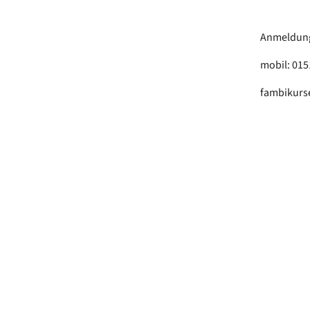
Anmeldung 
mobil: 01
fambikurs