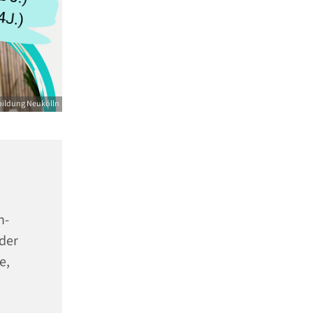
bildung Neukölln
n-
der
e,