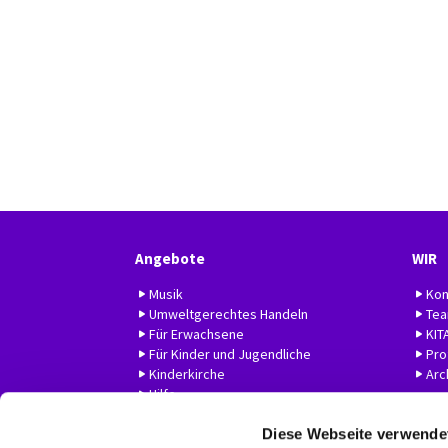
Angebote
WIR
Musik
Kon
Umweltgerechtes Handeln
Te
Für Erwachsene
KIT
Für Kinder und Jugendliche
Prof
Kinderkirche
Arc
Hilfe
Diese Webseite verwende