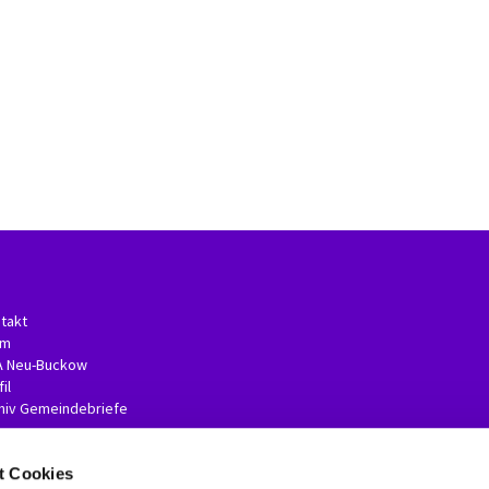
takt
am
A Neu-Buckow
il
hiv Gemeindebriefe
t Cookies