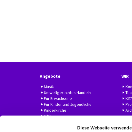
Angebote
WIR
Musik
Kon
Umweltgerechtes Handeln
Te
Für Erwachsene
KIT
Für Kinder und Jugendliche
Prof
Kinderkirche
Arc
Hilfe
Diese Webseite verwende