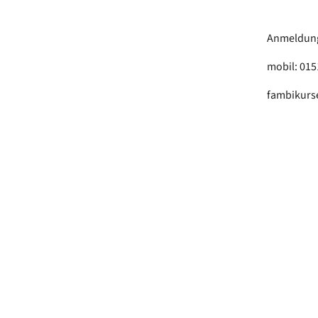
Anmeldung 
mobil: 01
fambikurs