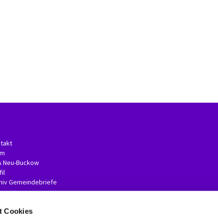
takt
am
A Neu-Buckow
il
hiv Gemeindebriefe
t Cookies