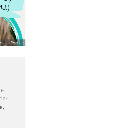
bildung Neukölln
n-
der
e,