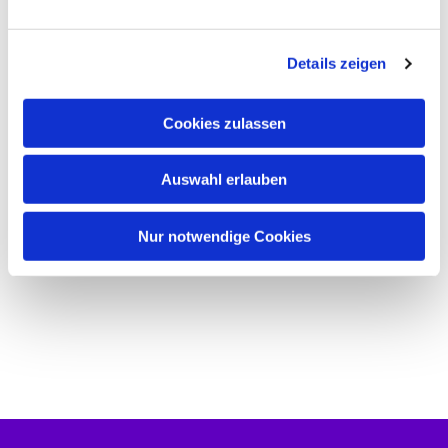
n
g
Details zeigen
s
a
u
Cookies zulassen
s
w
Auswahl erlauben
a
h
l
Nur notwendige Cookies