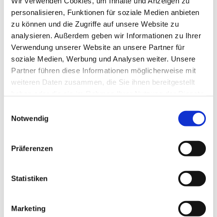
Wir verwenden Cookies, um Inhalte und Anzeigen zu
personalisieren, Funktionen für soziale Medien anbieten
zu können und die Zugriffe auf unsere Website zu
analysieren. Außerdem geben wir Informationen zu Ihrer
Verwendung unserer Website an unsere Partner für
soziale Medien, Werbung und Analysen weiter. Unsere
Partner führen diese Informationen möglicherweise mit
weiteren Daten zusammen, die Sie ihnen bereitgestellt
haben oder die sie im Rahmen Ihrer Nutzung der Dienste
gesammelt haben.
E
Notwendig
i
n
w
Präferenzen
i
l
Dies könnte Sie auch interessieren
l
Statistiken
i
g
Marketing
u