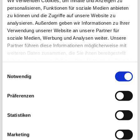
Wir verwenden Cookies, um Inhalte und Anzeigen zu
personalisieren, Funktionen für soziale Medien anbieten
zu können und die Zugriffe auf unsere Website zu
analysieren. Außerdem geben wir Informationen zu Ihrer
Verwendung unserer Website an unsere Partner für
soziale Medien, Werbung und Analysen weiter. Unsere
Partner führen diese Informationen möglicherweise mit
weiteren Daten zusammen, die Sie ihnen bereitgestellt
haben oder die sie im Rahmen Ihrer Nutzung der Dienste
gesammelt haben.
E
Notwendig
i
n
w
Präferenzen
i
l
Dies könnte Sie auch interessieren
l
Statistiken
i
g
Marketing
u