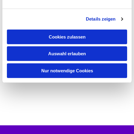
n
g
Details zeigen
s
a
u
Cookies zulassen
s
w
Auswahl erlauben
a
h
l
Nur notwendige Cookies