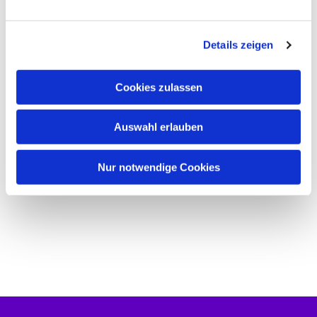
n
g
Details zeigen
s
a
u
Cookies zulassen
s
w
Auswahl erlauben
a
h
l
Nur notwendige Cookies