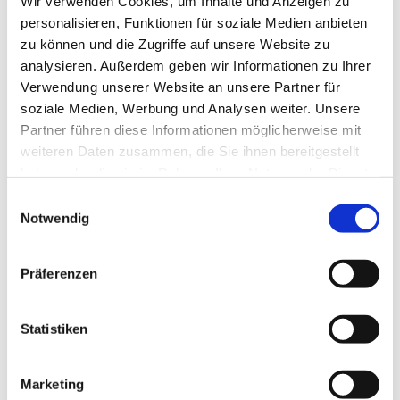
Wir verwenden Cookies, um Inhalte und Anzeigen zu
personalisieren, Funktionen für soziale Medien anbieten
zu können und die Zugriffe auf unsere Website zu
analysieren. Außerdem geben wir Informationen zu Ihrer
Verwendung unserer Website an unsere Partner für
soziale Medien, Werbung und Analysen weiter. Unsere
Partner führen diese Informationen möglicherweise mit
weiteren Daten zusammen, die Sie ihnen bereitgestellt
haben oder die sie im Rahmen Ihrer Nutzung der Dienste
gesammelt haben.
E
Notwendig
i
n
w
Präferenzen
i
l
Dies könnte Sie auch interessieren
l
Statistiken
i
g
Marketing
u