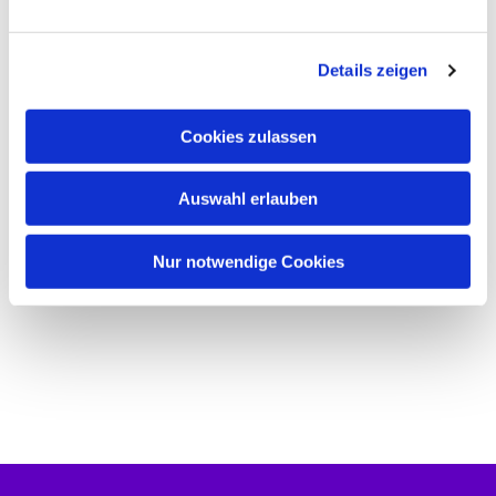
n
g
Details zeigen
s
a
u
Cookies zulassen
s
w
Auswahl erlauben
a
h
l
Nur notwendige Cookies