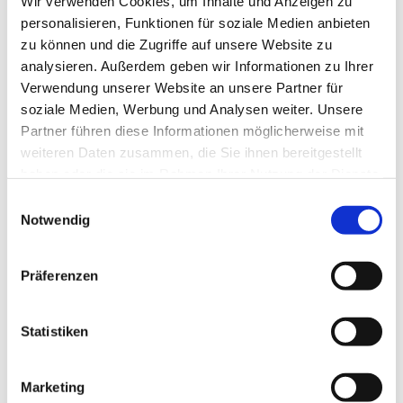
Wir verwenden Cookies, um Inhalte und Anzeigen zu
personalisieren, Funktionen für soziale Medien anbieten
zu können und die Zugriffe auf unsere Website zu
analysieren. Außerdem geben wir Informationen zu Ihrer
Verwendung unserer Website an unsere Partner für
soziale Medien, Werbung und Analysen weiter. Unsere
Partner führen diese Informationen möglicherweise mit
weiteren Daten zusammen, die Sie ihnen bereitgestellt
haben oder die sie im Rahmen Ihrer Nutzung der Dienste
gesammelt haben.
E
Notwendig
i
n
w
Präferenzen
i
l
Dies könnte Sie auch interessieren
l
Statistiken
i
g
Marketing
u