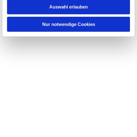
w
Auswahl erlauben
a
Dies könnte Sie auch interessieren
h
l
Nur notwendige Cookies