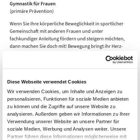
Gymnastik für Frauen
(primäre Prävention)
Wenn Sie Ihre körperliche Beweglichkeit in sportlicher
Gemeinschaft mit anderen Frauen und unter
fachkundiger Anleitung fördern und steigern möchten,
dann machen Sie doch mit! Bewegung bringt ihr Herz-
Kreislauf-System in Schwung und stärkt ihr
Immunsystem, tut Körper und Seele gut und hält den
Geist fit.
Bitte melden Sie sich vorab bei uns an!
Diese Webseite verwendet Cookies
Wir verwenden Cookies, um Inhalte und Anzeigen zu
Informationen und Anmeldung unter:
personalisieren, Funktionen für soziale Medien anbieten
Ev. Familienbildung/ Familienzentren
zu können und die Zugriffe auf unsere Website zu
Maria-M. Hankewitz
analysieren. Außerdem geben wir Informationen zu Ihrer
Tel.: 01512-167 17 89
Verwendung unserer Website an unsere Partner für
Email: fambikurse@evkf.de
soziale Medien, Werbung und Analysen weiter. Unsere
www.evkf.de
Partner führen diese Informationen möglicherweise mit