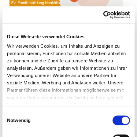
Diese Webseite verwendet Cookies
Wir verwenden Cookies, um Inhalte und Anzeigen zu
Gymnastik für Frauen
personalisieren, Funktionen für soziale Medien anbieten
(primäre Prävention)
zu können und die Zugriffe auf unsere Website zu
analysieren. Außerdem geben wir Informationen zu Ihrer
Wenn Sie Ihre körperliche Beweglichkeit in sportlicher
Verwendung unserer Website an unsere Partner für
Gemeinschaft mit anderen Frauen und unter
soziale Medien, Werbung und Analysen weiter. Unsere
fachkundiger Anleitung fördern und steigern möchten,
Partner führen diese Informationen möglicherweise mit
dann machen Sie doch mit! Bewegung bringt ihr Herz-
weiteren Daten zusammen, die Sie ihnen bereitgestellt
Kreislauf-System in Schwung und stärkt ihr
haben oder die sie im Rahmen Ihrer Nutzung der Dienste
Immunsystem, tut Körper und Seele gut und hält den
gesammelt haben.
E
Geist fit.
Notwendig
i
n
Bitte melden Sie sich vorab bei uns an!
w