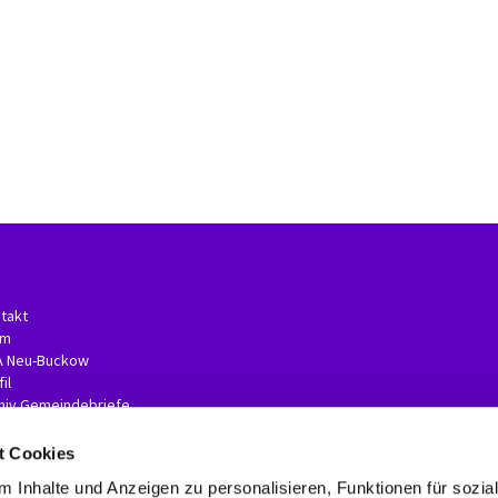
takt
am
A Neu-Buckow
il
hiv Gemeindebriefe
t Cookies
 Inhalte und Anzeigen zu personalisieren, Funktionen für sozia