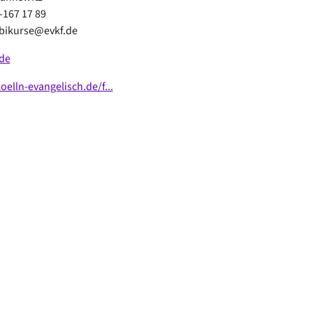
-167 17 89
mbikurse@evkf.de
de
lln-evangelisch.de/f...