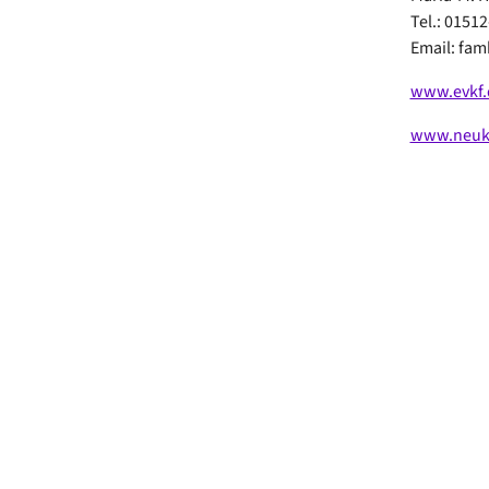
Tel.: 01512
Email: fa
www.evkf.
www.neukoe