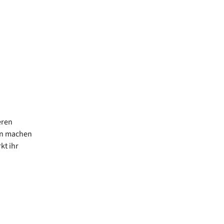
eren
nn machen
kt ihr