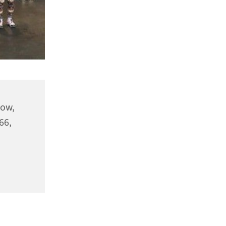
kow,
66,