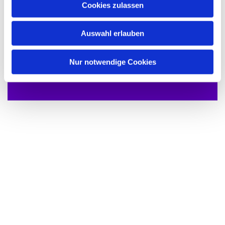
Cookies zulassen
s
w
Auswahl erlauben
a
h
l
Dies könnte Sie auch interessieren
Nur notwendige Cookies