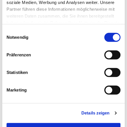
soziale Medien, Werbung und Analysen weiter. Unsere
Partner führen diese Informationen möglicherweise mit
weiteren Daten zusammen, die Sie ihnen bereitgestellt
haben oder die sie im Rahmen Ihrer Nutzung der Dienste
gesammelt haben.
E
Notwendig
i
n
w
Präferenzen
i
l
l
Statistiken
i
g
Marketing
u
n
g
Details zeigen
s
a
u