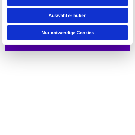
s
w
Auswahl erlauben
a
h
Dies könnte Sie auch interessieren
l
Nur notwendige Cookies