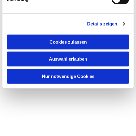
u
n
g
Details zeigen
s
a
u
Cookies zulassen
s
w
Auswahl erlauben
a
h
l
Nur notwendige Cookies