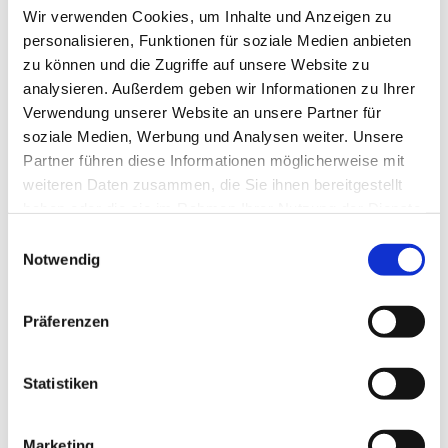
Wir verwenden Cookies, um Inhalte und Anzeigen zu
personalisieren, Funktionen für soziale Medien anbieten
zu können und die Zugriffe auf unsere Website zu
analysieren. Außerdem geben wir Informationen zu Ihrer
Verwendung unserer Website an unsere Partner für
soziale Medien, Werbung und Analysen weiter. Unsere
Partner führen diese Informationen möglicherweise mit
weiteren Daten zusammen, die Sie ihnen bereitgestellt
haben oder die sie im Rahmen Ihrer Nutzung der Dienste
gesammelt haben.
E
Notwendig
i
n
w
Präferenzen
i
l
Dies könnte Sie auch interessieren
l
Statistiken
i
g
Marketing