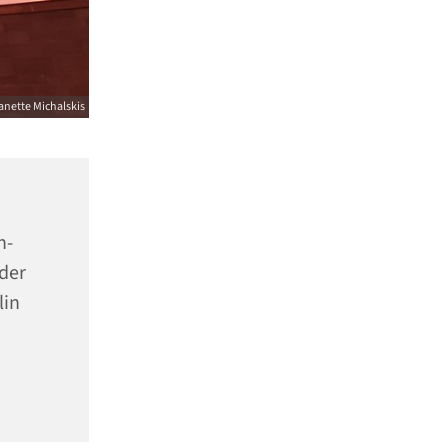
anette Michalskis
n-
der
lin