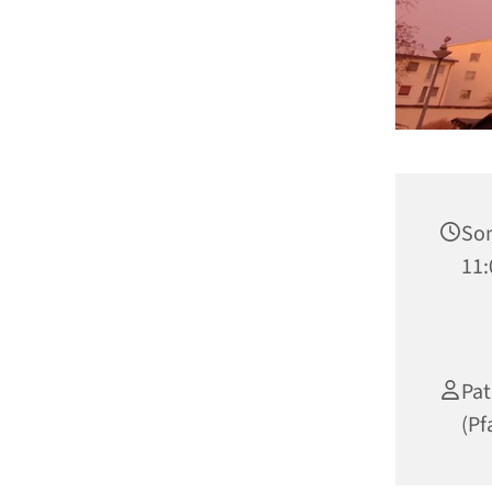
Son
11:
Pat
(Pf