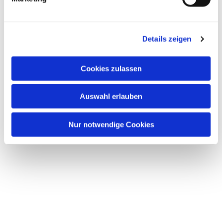
u
n
g
Details zeigen
s
a
u
Cookies zulassen
s
w
Auswahl erlauben
a
h
l
Nur notwendige Cookies