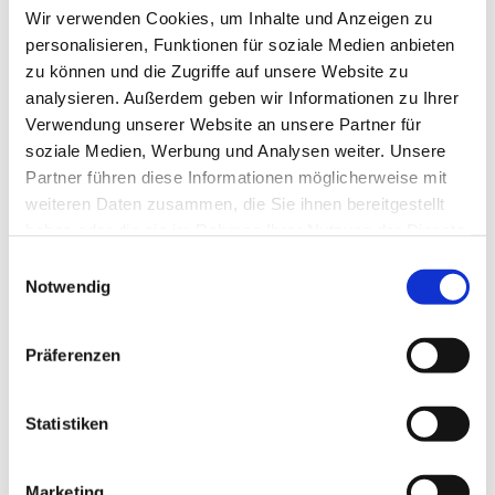
Wir verwenden Cookies, um Inhalte und Anzeigen zu
personalisieren, Funktionen für soziale Medien anbieten
zu können und die Zugriffe auf unsere Website zu
analysieren. Außerdem geben wir Informationen zu Ihrer
Verwendung unserer Website an unsere Partner für
soziale Medien, Werbung und Analysen weiter. Unsere
Partner führen diese Informationen möglicherweise mit
weiteren Daten zusammen, die Sie ihnen bereitgestellt
haben oder die sie im Rahmen Ihrer Nutzung der Dienste
gesammelt haben.
E
Notwendig
i
n
w
Präferenzen
i
l
Dies könnte Sie auch interessieren
l
Statistiken
i
g
Marketing