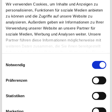
Wir verwenden Cookies, um Inhalte und Anzeigen zu
personalisieren, Funktionen für soziale Medien anbieten
zu können und die Zugriffe auf unsere Website zu
analysieren. Außerdem geben wir Informationen zu Ihrer
Verwendung unserer Website an unsere Partner für
soziale Medien, Werbung und Analysen weiter. Unsere
Partner führen diese Informationen möglicherweise mit
weiteren Daten zusammen, die Sie ihnen bereitgestellt
haben oder die sie im Rahmen Ihrer Nutzung der Dienste
gesammelt haben.
E
Notwendig
i
n
w
Präferenzen
i
l
Dies könnte Sie auch interessieren
l
Statistiken
i
g
Marketing