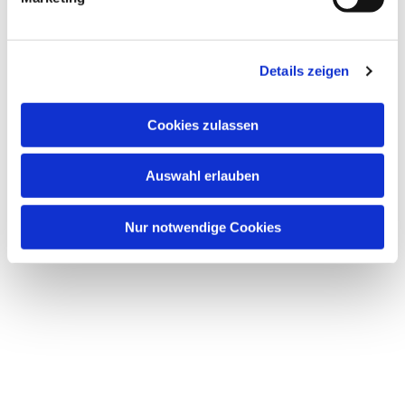
u
n
g
Details zeigen
s
a
u
Cookies zulassen
s
w
Auswahl erlauben
a
h
l
Nur notwendige Cookies