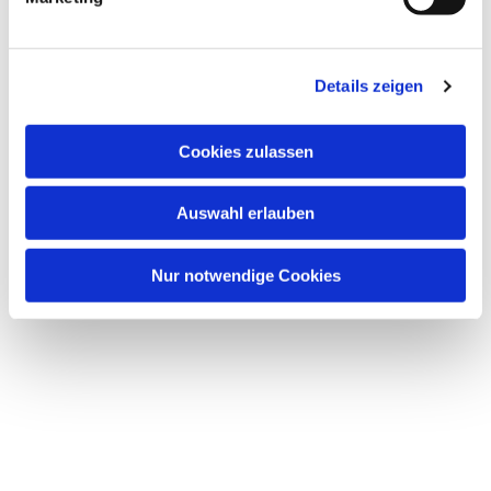
u
n
g
Details zeigen
s
a
u
Cookies zulassen
s
w
Auswahl erlauben
a
h
l
Nur notwendige Cookies