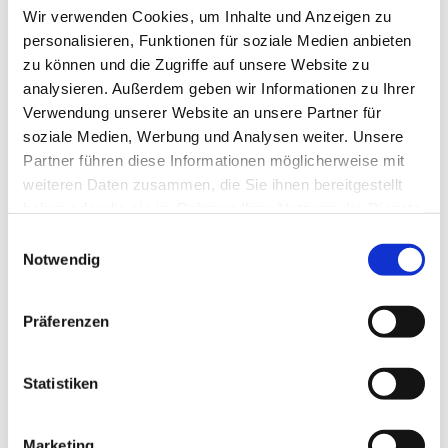
Wir verwenden Cookies, um Inhalte und Anzeigen zu
personalisieren, Funktionen für soziale Medien anbieten
zu können und die Zugriffe auf unsere Website zu
analysieren. Außerdem geben wir Informationen zu Ihrer
Verwendung unserer Website an unsere Partner für
soziale Medien, Werbung und Analysen weiter. Unsere
Partner führen diese Informationen möglicherweise mit
weiteren Daten zusammen, die Sie ihnen bereitgestellt
haben oder die sie im Rahmen Ihrer Nutzung der Dienste
gesammelt haben.
E
Notwendig
i
n
w
Präferenzen
i
l
Dies könnte Sie auch interessieren
l
Statistiken
i
g
Marketing