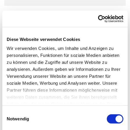
Ikonenmalkurs
Das Malen einer Ikone „dem Fenster in die Ewigkeit“, in
ruhiger und vertraulicher Atmosphäre und in
Diese Webseite verwendet Cookies
traditioneller Ikonenmaltechnik bringt Anfänger und
Wir verwenden Cookies, um Inhalte und Anzeigen zu
Fortgeschrittene in einen meditativen, entspannten
personalisieren, Funktionen für soziale Medien anbieten
Gemütszustand. Bitte melden Sie sich vorab bei uns an!
zu können und die Zugriffe auf unsere Website zu
analysieren. Außerdem geben wir Informationen zu Ihrer
Verwendung unserer Website an unsere Partner für
soziale Medien, Werbung und Analysen weiter. Unsere
Partner führen diese Informationen möglicherweise mit
weiteren Daten zusammen, die Sie ihnen bereitgestellt
haben oder die sie im Rahmen Ihrer Nutzung der Dienste
gesammelt haben.
E
Notwendig
i
n