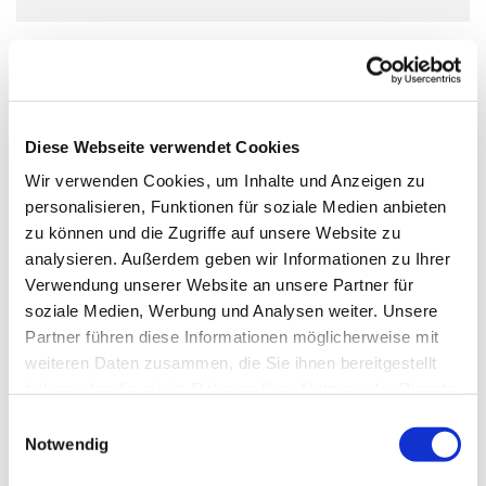
Ikonenmalkurs
Das Malen einer Ikone „dem Fenster in die Ewigkeit“, in
ruhiger und vertraulicher Atmosphäre und in
Diese Webseite verwendet Cookies
traditioneller Ikonenmaltechnik bringt Anfänger und
Wir verwenden Cookies, um Inhalte und Anzeigen zu
Fortgeschrittene in einen meditativen, entspannten
personalisieren, Funktionen für soziale Medien anbieten
Gemütszustand. Bitte melden Sie sich vorab bei uns an!
zu können und die Zugriffe auf unsere Website zu
analysieren. Außerdem geben wir Informationen zu Ihrer
Verwendung unserer Website an unsere Partner für
soziale Medien, Werbung und Analysen weiter. Unsere
Partner führen diese Informationen möglicherweise mit
weiteren Daten zusammen, die Sie ihnen bereitgestellt
haben oder die sie im Rahmen Ihrer Nutzung der Dienste
gesammelt haben.
E
Notwendig
i
n