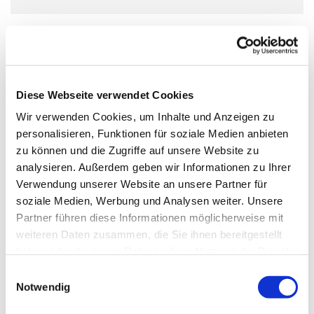
Ikonenmalkurs
Das Malen einer Ikone „dem Fenster in die Ewigkeit“, in
ruhiger und vertraulicher Atmosphäre und in
Diese Webseite verwendet Cookies
traditioneller Ikonenmaltechnik bringt Anfänger und
Wir verwenden Cookies, um Inhalte und Anzeigen zu
Fortgeschrittene in einen meditativen, entspannten
personalisieren, Funktionen für soziale Medien anbieten
Gemütszustand. Bitte melden Sie sich vorab bei uns an!
zu können und die Zugriffe auf unsere Website zu
analysieren. Außerdem geben wir Informationen zu Ihrer
Verwendung unserer Website an unsere Partner für
soziale Medien, Werbung und Analysen weiter. Unsere
Partner führen diese Informationen möglicherweise mit
weiteren Daten zusammen, die Sie ihnen bereitgestellt
haben oder die sie im Rahmen Ihrer Nutzung der Dienste
gesammelt haben.
E
Notwendig
i
n