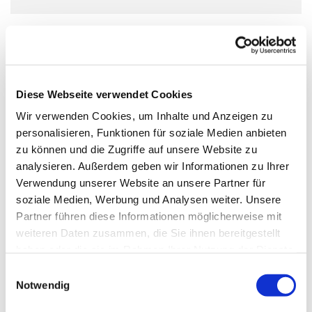
Ikonenmalkurs
Das Malen einer Ikone „dem Fenster in die Ewigkeit“, in
ruhiger und vertraulicher Atmosphäre und in
Diese Webseite verwendet Cookies
traditioneller Ikonenmaltechnik bringt Anfänger und
Wir verwenden Cookies, um Inhalte und Anzeigen zu
Fortgeschrittene in einen meditativen, entspannten
personalisieren, Funktionen für soziale Medien anbieten
Gemütszustand. Bitte melden Sie sich vorab bei uns an!
zu können und die Zugriffe auf unsere Website zu
analysieren. Außerdem geben wir Informationen zu Ihrer
Verwendung unserer Website an unsere Partner für
soziale Medien, Werbung und Analysen weiter. Unsere
Partner führen diese Informationen möglicherweise mit
weiteren Daten zusammen, die Sie ihnen bereitgestellt
haben oder die sie im Rahmen Ihrer Nutzung der Dienste
gesammelt haben.
E
Notwendig
i
n