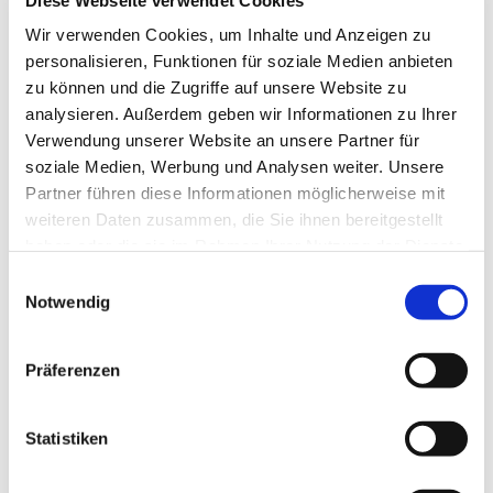
Wir verwenden Cookies, um Inhalte und Anzeigen zu
personalisieren, Funktionen für soziale Medien anbieten
zu können und die Zugriffe auf unsere Website zu
analysieren. Außerdem geben wir Informationen zu Ihrer
Verwendung unserer Website an unsere Partner für
soziale Medien, Werbung und Analysen weiter. Unsere
Partner führen diese Informationen möglicherweise mit
weiteren Daten zusammen, die Sie ihnen bereitgestellt
haben oder die sie im Rahmen Ihrer Nutzung der Dienste
gesammelt haben.
E
Notwendig
i
n
w
Präferenzen
i
l
l
Statistiken
Dies könnte Sie auch interessieren
i
g