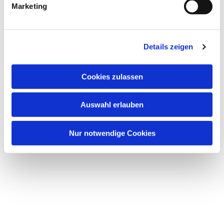
Marketing
u
n
g
Details zeigen
s
a
u
Cookies zulassen
s
w
Auswahl erlauben
a
h
l
Nur notwendige Cookies