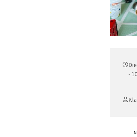
Die
- 1
Kla
N