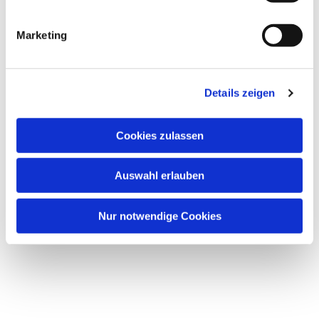
i
Dies könnte Sie auch interessieren
g
Marketing
u
n
g
Details zeigen
s
a
u
Cookies zulassen
s
w
Auswahl erlauben
a
h
l
Nur notwendige Cookies