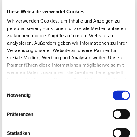
015172913126
Diese Webseite verwendet Cookies
Wir verwenden Cookies, um Inhalte und Anzeigen zu
personalisieren, Funktionen für soziale Medien anbieten
zu können und die Zugriffe auf unsere Website zu
analysieren. Außerdem geben wir Informationen zu Ihrer
Verwendung unserer Website an unsere Partner für
soziale Medien, Werbung und Analysen weiter. Unsere
Partner führen diese Informationen möglicherweise mit
weiteren Daten zusammen, die Sie ihnen bereitgestellt
haben oder die sie im Rahmen Ihrer Nutzung der Dienste
gesammelt haben.
E
Notwendig
i
n
w
Präferenzen
i
l
l
Statistiken