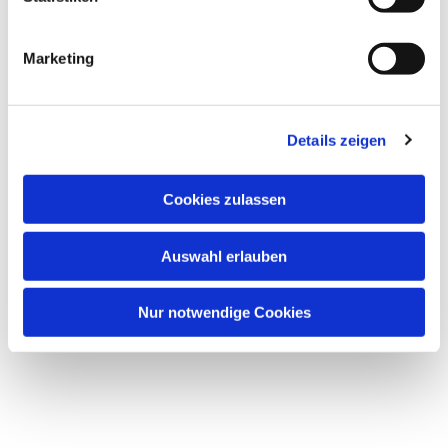
i
Dies könnte Sie auch interessieren
g
Marketing
u
n
g
Details zeigen
s
a
u
Cookies zulassen
s
w
Auswahl erlauben
a
h
l
Nur notwendige Cookies