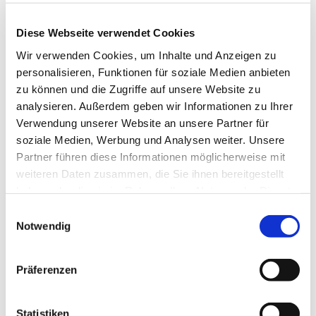
015172913126
Diese Webseite verwendet Cookies
Wir verwenden Cookies, um Inhalte und Anzeigen zu
personalisieren, Funktionen für soziale Medien anbieten
zu können und die Zugriffe auf unsere Website zu
analysieren. Außerdem geben wir Informationen zu Ihrer
Verwendung unserer Website an unsere Partner für
soziale Medien, Werbung und Analysen weiter. Unsere
Partner führen diese Informationen möglicherweise mit
weiteren Daten zusammen, die Sie ihnen bereitgestellt
haben oder die sie im Rahmen Ihrer Nutzung der Dienste
gesammelt haben.
E
Notwendig
i
n
w
Präferenzen
i
l
l
Statistiken