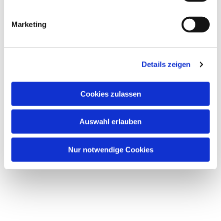
i
Dies könnte Sie auch interessieren
g
Marketing
u
n
g
Details zeigen
s
a
u
Cookies zulassen
s
w
Auswahl erlauben
a
h
l
Nur notwendige Cookies