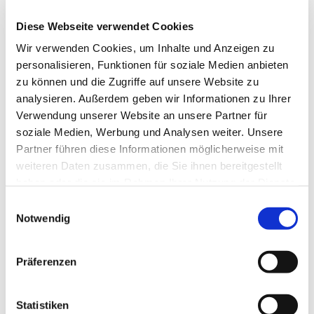
015172913126
Diese Webseite verwendet Cookies
Wir verwenden Cookies, um Inhalte und Anzeigen zu
personalisieren, Funktionen für soziale Medien anbieten
zu können und die Zugriffe auf unsere Website zu
analysieren. Außerdem geben wir Informationen zu Ihrer
Verwendung unserer Website an unsere Partner für
soziale Medien, Werbung und Analysen weiter. Unsere
Partner führen diese Informationen möglicherweise mit
weiteren Daten zusammen, die Sie ihnen bereitgestellt
haben oder die sie im Rahmen Ihrer Nutzung der Dienste
gesammelt haben.
E
Notwendig
i
n
w
Präferenzen
i
l
l
Statistiken