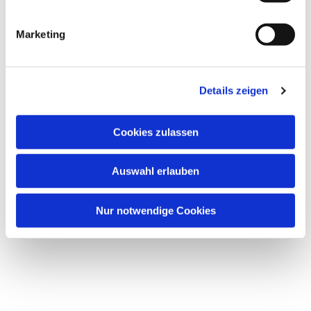
i
Dies könnte Sie auch interessieren
g
Marketing
u
n
g
Details zeigen
s
a
u
Cookies zulassen
s
w
Auswahl erlauben
a
h
l
Nur notwendige Cookies