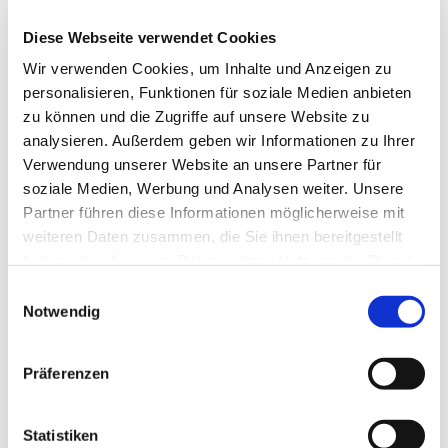
015172913126
Diese Webseite verwendet Cookies
Wir verwenden Cookies, um Inhalte und Anzeigen zu
personalisieren, Funktionen für soziale Medien anbieten
zu können und die Zugriffe auf unsere Website zu
analysieren. Außerdem geben wir Informationen zu Ihrer
Verwendung unserer Website an unsere Partner für
soziale Medien, Werbung und Analysen weiter. Unsere
Partner führen diese Informationen möglicherweise mit
weiteren Daten zusammen, die Sie ihnen bereitgestellt
haben oder die sie im Rahmen Ihrer Nutzung der Dienste
gesammelt haben.
E
Notwendig
i
n
w
Präferenzen
i
l
l
Statistiken