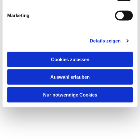
i
Dies könnte Sie auch interessieren
g
Marketing
u
n
g
Details zeigen
s
a
u
Cookies zulassen
s
w
Auswahl erlauben
a
h
l
Nur notwendige Cookies