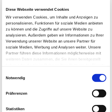
015172913126
Diese Webseite verwendet Cookies
Wir verwenden Cookies, um Inhalte und Anzeigen zu
personalisieren, Funktionen für soziale Medien anbieten
zu können und die Zugriffe auf unsere Website zu
analysieren. Außerdem geben wir Informationen zu Ihrer
Verwendung unserer Website an unsere Partner für
soziale Medien, Werbung und Analysen weiter. Unsere
Partner führen diese Informationen möglicherweise mit
weiteren Daten zusammen, die Sie ihnen bereitgestellt
haben oder die sie im Rahmen Ihrer Nutzung der Dienste
gesammelt haben.
E
Notwendig
i
n
w
Präferenzen
i
l
l
Statistiken