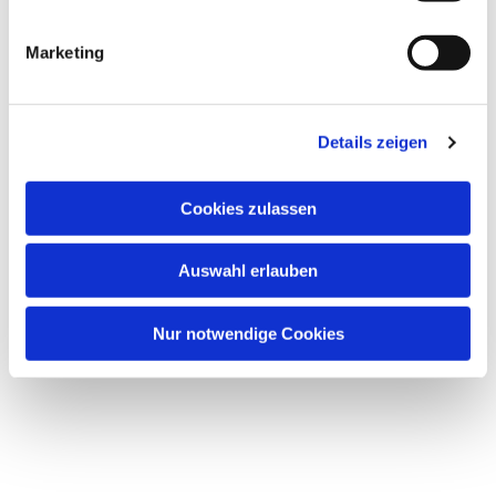
i
Dies könnte Sie auch interessieren
g
Marketing
u
n
g
Details zeigen
s
a
u
Cookies zulassen
s
w
Auswahl erlauben
a
h
l
Nur notwendige Cookies