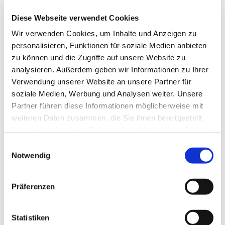
015172913126
Diese Webseite verwendet Cookies
Wir verwenden Cookies, um Inhalte und Anzeigen zu
personalisieren, Funktionen für soziale Medien anbieten
zu können und die Zugriffe auf unsere Website zu
analysieren. Außerdem geben wir Informationen zu Ihrer
Verwendung unserer Website an unsere Partner für
soziale Medien, Werbung und Analysen weiter. Unsere
Partner führen diese Informationen möglicherweise mit
weiteren Daten zusammen, die Sie ihnen bereitgestellt
haben oder die sie im Rahmen Ihrer Nutzung der Dienste
gesammelt haben.
E
Notwendig
i
n
w
Präferenzen
i
l
l
Statistiken