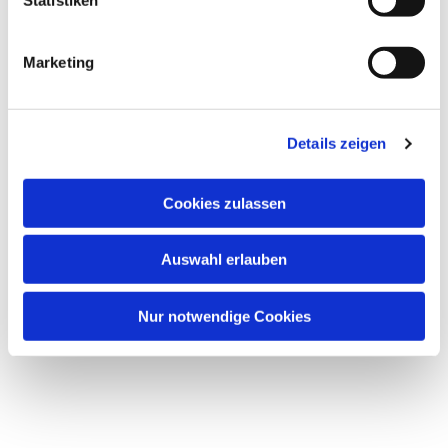
i
g
Dies könnte Sie auch interessieren
Marketing
u
n
g
Details zeigen
s
a
u
Cookies zulassen
s
w
Auswahl erlauben
a
h
l
Nur notwendige Cookies