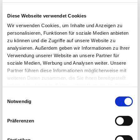
Nur mit Anmeldung unter: k.pfeifer@evkf.de oder unter
Diese Webseite verwendet Cookies
015172913126
Wir verwenden Cookies, um Inhalte und Anzeigen zu
personalisieren, Funktionen für soziale Medien anbieten
zu können und die Zugriffe auf unsere Website zu
analysieren. Außerdem geben wir Informationen zu Ihrer
Verwendung unserer Website an unsere Partner für
soziale Medien, Werbung und Analysen weiter. Unsere
Partner führen diese Informationen möglicherweise mit
weiteren Daten zusammen, die Sie ihnen bereitgestellt
haben oder die sie im Rahmen Ihrer Nutzung der Dienste
gesammelt haben.
E
Notwendig
i
n
w
Präferenzen
i
l
l
Statistiken