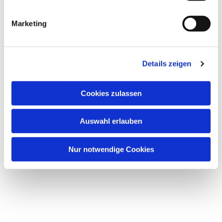
i
Dies könnte Sie auch interessieren
g
Marketing
u
n
g
Details zeigen
s
a
u
Cookies zulassen
s
w
Auswahl erlauben
a
h
l
Nur notwendige Cookies