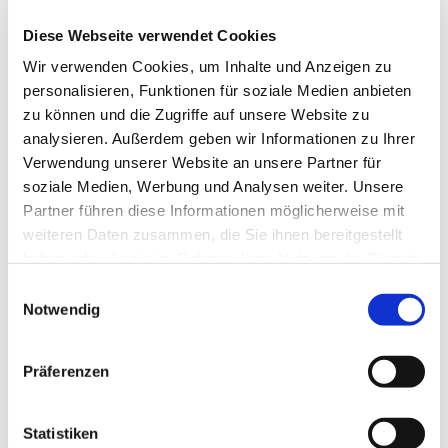
015172913126
Diese Webseite verwendet Cookies
Wir verwenden Cookies, um Inhalte und Anzeigen zu
personalisieren, Funktionen für soziale Medien anbieten
zu können und die Zugriffe auf unsere Website zu
analysieren. Außerdem geben wir Informationen zu Ihrer
Verwendung unserer Website an unsere Partner für
soziale Medien, Werbung und Analysen weiter. Unsere
Partner führen diese Informationen möglicherweise mit
weiteren Daten zusammen, die Sie ihnen bereitgestellt
haben oder die sie im Rahmen Ihrer Nutzung der Dienste
gesammelt haben.
E
Notwendig
i
n
w
Präferenzen
i
l
l
Statistiken