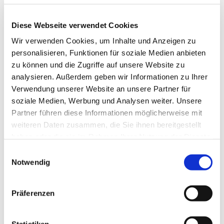
Nur mit Anmeldung unter: k.pfeifer@evkf.de oder unter
Diese Webseite verwendet Cookies
015172913126
Wir verwenden Cookies, um Inhalte und Anzeigen zu
personalisieren, Funktionen für soziale Medien anbieten
zu können und die Zugriffe auf unsere Website zu
analysieren. Außerdem geben wir Informationen zu Ihrer
Verwendung unserer Website an unsere Partner für
soziale Medien, Werbung und Analysen weiter. Unsere
Partner führen diese Informationen möglicherweise mit
weiteren Daten zusammen, die Sie ihnen bereitgestellt
haben oder die sie im Rahmen Ihrer Nutzung der Dienste
gesammelt haben.
E
Notwendig
i
n
w
Präferenzen
i
l
l
Statistiken