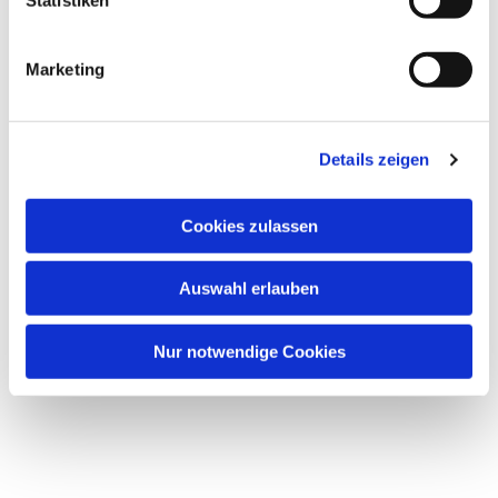
i
g
Dies könnte Sie auch interessieren
Marketing
u
n
g
Details zeigen
s
a
u
Cookies zulassen
s
w
Auswahl erlauben
a
h
l
Nur notwendige Cookies