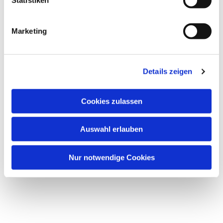
i
g
Dies könnte Sie auch interessieren
Marketing
u
n
g
Details zeigen
s
a
u
Cookies zulassen
s
w
Auswahl erlauben
a
h
l
Nur notwendige Cookies