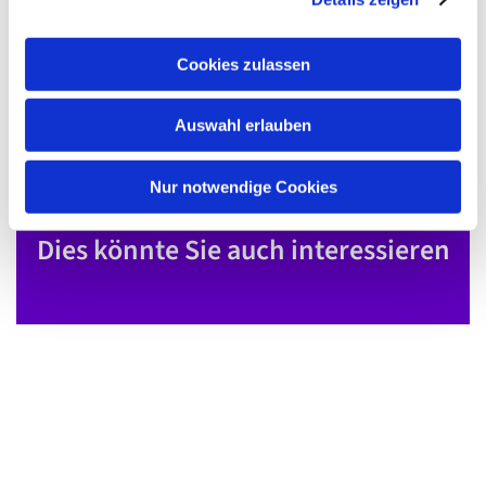
a
u
Cookies zulassen
s
w
Auswahl erlauben
a
h
l
Nur notwendige Cookies
Dies könnte Sie auch interessieren