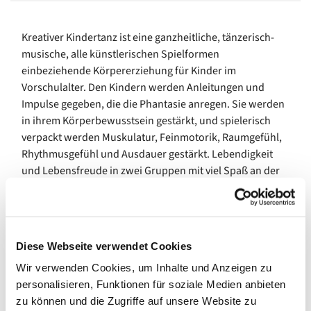
Kreativer Kindertanz ist eine ganzheitliche, tänzerisch-
musische, alle künstlerischen Spielformen
einbeziehende Körpererziehung für Kinder im
Vorschulalter. Den Kindern werden Anleitungen und
Impulse gegeben, die die Phantasie anregen. Sie werden
in ihrem Körperbewusstsein gestärkt, und spielerisch
verpackt werden Muskulatur, Feinmotorik, Raumgefühl,
Rhythmusgefühl und Ausdauer gestärkt. Lebendigkeit
und Lebensfreude in zwei Gruppen mit viel Spaß an der
Bewegung zur Musik für Kinder zwischen 3-6 Jahren.
Termin I
: donnerstags 15.45 – 16.45 Uhr
Termin II
: donnerstags 17.00 – 18.00 Uhr
Diese Webseite verwendet Cookies
Bitte melden Sie sich vorab an!
Wir verwenden Cookies, um Inhalte und Anzeigen zu
personalisieren, Funktionen für soziale Medien anbieten
Informationen und Anmeldung unter:
zu können und die Zugriffe auf unsere Website zu
Ev. Familienbildung/ Familienzentren