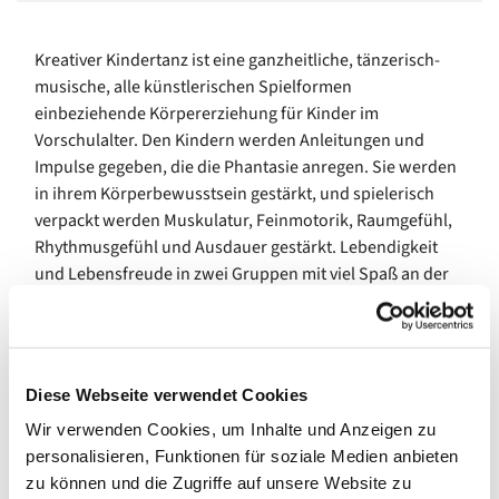
Kreativer Kindertanz ist eine ganzheitliche, tänzerisch-
musische, alle künstlerischen Spielformen
einbeziehende Körpererziehung für Kinder im
Vorschulalter. Den Kindern werden Anleitungen und
Impulse gegeben, die die Phantasie anregen. Sie werden
in ihrem Körperbewusstsein gestärkt, und spielerisch
verpackt werden Muskulatur, Feinmotorik, Raumgefühl,
Rhythmusgefühl und Ausdauer gestärkt. Lebendigkeit
und Lebensfreude in zwei Gruppen mit viel Spaß an der
Bewegung zur Musik für Kinder zwischen 3-6 Jahren.
Termin I
: donnerstags 15.45 – 16.45 Uhr
Termin II
: donnerstags 17.00 – 18.00 Uhr
Diese Webseite verwendet Cookies
Bitte melden Sie sich vorab an!
Wir verwenden Cookies, um Inhalte und Anzeigen zu
personalisieren, Funktionen für soziale Medien anbieten
Informationen und Anmeldung unter:
zu können und die Zugriffe auf unsere Website zu
Ev. Familienbildung/ Familienzentren