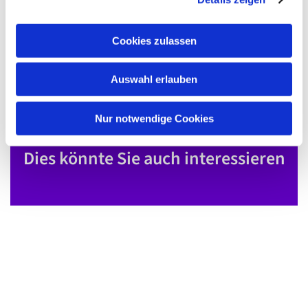
a
u
Cookies zulassen
s
w
Auswahl erlauben
a
h
l
Nur notwendige Cookies
Dies könnte Sie auch interessieren