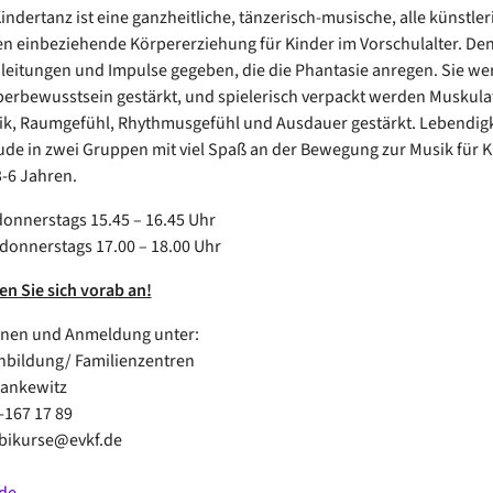
Kindertanz ist eine ganzheitliche, tänzerisch-musische, alle künstle
n einbeziehende Körpererziehung für Kinder im Vorschulalter. De
eitungen und Impulse gegeben, die die Phantasie anregen. Sie we
erbewusstsein gestärkt, und spielerisch verpackt werden Muskula
k, Raumgefühl, Rhythmusgefühl und Ausdauer gestärkt. Lebendigk
de in zwei Gruppen mit viel Spaß an der Bewegung zur Musik für K
-6 Jahren.
donnerstags 15.45 – 16.45 Uhr
 donnerstags 17.00 – 18.00 Uhr
en Sie sich vorab an!
onen und Anmeldung unter:
enbildung/ Familienzentren
Hankewitz
2-167 17 89
mbikurse@evkf.de
de