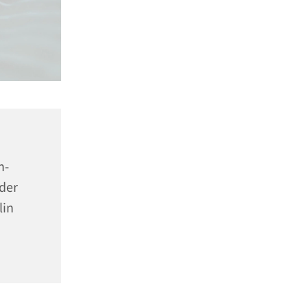
n-
der
lin