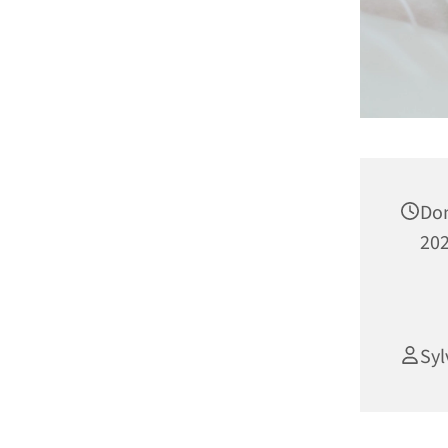
Don
202
Syl