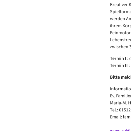
Kreativer 
Spielforme
werden Anl
ihrem Körp
Feinmotori
Lebensfreu
zwischen 3
Termin I
: 
Termin II
:
Bitte meld
Informati
Ev. Famili
Maria-M. 
Tel.: 0151
Email: fa
www.evkf.