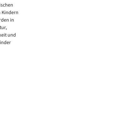
rischen
n Kindern
rden in
tur,
eit und
inder