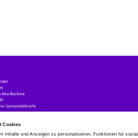
takt
am
A Neu-Buckow
il
hiv Gemeindebriefe
t Cookies
 Inhalte und Anzeigen zu personalisieren, Funktionen für sozia