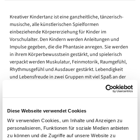
Kreativer Kindertanz ist eine ganzheitliche, tänzerisch-
musische, alle künstlerischen Spielformen
einbeziehende Körpererziehung für Kinder im
Vorschulalter. Den Kindern werden Anleitungen und
Impulse gegeben, die die Phantasie anregen. Sie werden
in ihrem Körperbewusstsein gestärkt, und spielerisch
verpackt werden Muskulatur, Feinmotorik, Raumgefühl,
Rhythmusgefühl und Ausdauer gestärkt. Lebendigkeit
und Lebensfreude in zwei Gruppen mit viel Spaß an der
Bewegung zur Musik für Kinder zwischen 3-6 Jahren.
Termin I
: donnerstags 15.45 – 16.45 Uhr
Termin II
: donnerstags 17.00 – 18.00 Uhr
Diese Webseite verwendet Cookies
Bitte melden Sie sich vorab an!
Wir verwenden Cookies, um Inhalte und Anzeigen zu
personalisieren, Funktionen für soziale Medien anbieten
Informationen und Anmeldung unter:
zu können und die Zugriffe auf unsere Website zu
Ev. Familienbildung/ Familienzentren