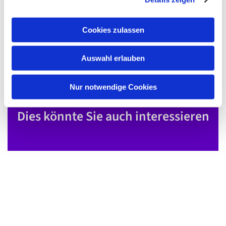
a
u
Cookies zulassen
s
w
Auswahl erlauben
a
h
l
Nur notwendige Cookies
Dies könnte Sie auch interessieren