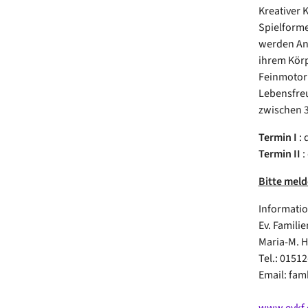
Kreativer 
Spielforme
werden Anl
ihrem Körp
Feinmotori
Lebensfreu
zwischen 3
Termin I
: 
Termin II
:
Bitte meld
Informati
Ev. Famili
Maria-M. 
Tel.: 0151
Email: fa
www.evkf.