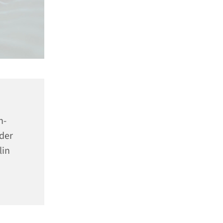
n-
der
lin