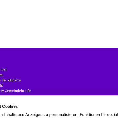
takt
am
A Neu-Buckow
il
hiv Gemeindebriefe
t Cookies
 Inhalte und Anzeigen zu personalisieren, Funktionen für sozia