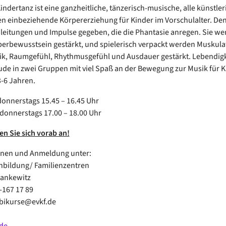
Kindertanz ist eine ganzheitliche, tänzerisch-musische, alle künstle
n einbeziehende Körpererziehung für Kinder im Vorschulalter. De
eitungen und Impulse gegeben, die die Phantasie anregen. Sie we
erbewusstsein gestärkt, und spielerisch verpackt werden Muskula
k, Raumgefühl, Rhythmusgefühl und Ausdauer gestärkt. Lebendigk
de in zwei Gruppen mit viel Spaß an der Bewegung zur Musik für K
-6 Jahren.
donnerstags 15.45 – 16.45 Uhr
 donnerstags 17.00 – 18.00 Uhr
en Sie sich vorab an!
onen und Anmeldung unter:
enbildung/ Familienzentren
Hankewitz
2-167 17 89
mbikurse@evkf.de
de