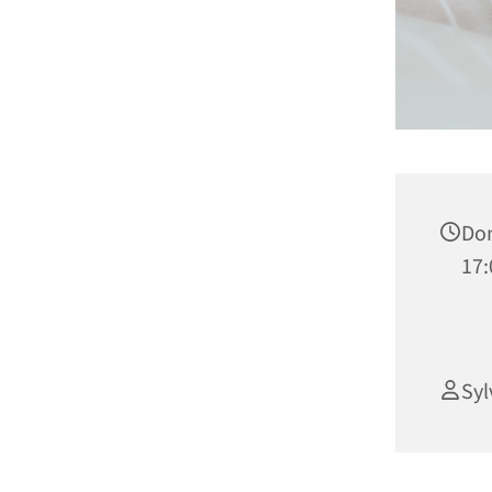
Don
17:
Syl