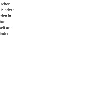
rischen
n Kindern
rden in
tur,
eit und
inder