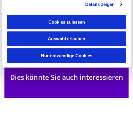
Details zeigen
s
a
u
Cookies zulassen
s
w
Auswahl erlauben
a
h
l
Nur notwendige Cookies
Dies könnte Sie auch interessieren