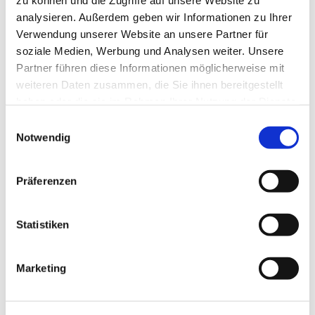
zu können und die Zugriffe auf unsere Website zu
Ev. Familienbildung/ Familienzentren
analysieren. Außerdem geben wir Informationen zu Ihrer
Maria-M. Hankewitz
Verwendung unserer Website an unsere Partner für
Tel.: 01512-167 17 89
soziale Medien, Werbung und Analysen weiter. Unsere
Email: fambikurse@evkf.de
Partner führen diese Informationen möglicherweise mit
weiteren Daten zusammen, die Sie ihnen bereitgestellt
www.evkf.de
haben oder die sie im Rahmen Ihrer Nutzung der Dienste
gesammelt haben.
E
www.neukoelln-evangelisch.de/f...
Notwendig
i
n
w
Präferenzen
i
l
l
Statistiken
i
g
Marketing
u
n
g