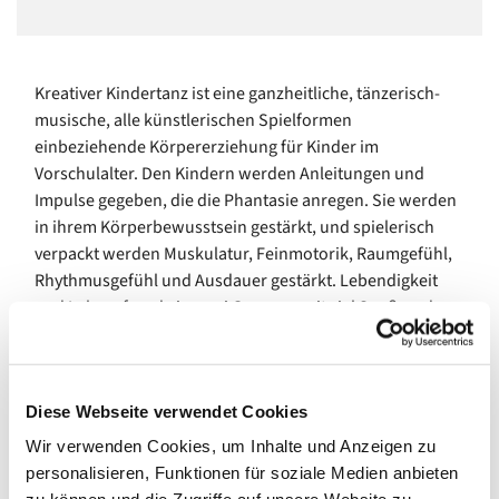
Kreativer Kindertanz ist eine ganzheitliche, tänzerisch-
musische, alle künstlerischen Spielformen
einbeziehende Körpererziehung für Kinder im
Vorschulalter. Den Kindern werden Anleitungen und
Impulse gegeben, die die Phantasie anregen. Sie werden
in ihrem Körperbewusstsein gestärkt, und spielerisch
verpackt werden Muskulatur, Feinmotorik, Raumgefühl,
Rhythmusgefühl und Ausdauer gestärkt. Lebendigkeit
und Lebensfreude in zwei Gruppen mit viel Spaß an der
Bewegung zur Musik für Kinder zwischen 3-6 Jahren.
Termin I
: donnerstags 15.45 – 16.45 Uhr
Termin II
: donnerstags 17.00 – 18.00 Uhr
Diese Webseite verwendet Cookies
Wir verwenden Cookies, um Inhalte und Anzeigen zu
Bitte melden Sie sich vorab an!
personalisieren, Funktionen für soziale Medien anbieten
Informationen und Anmeldung unter: