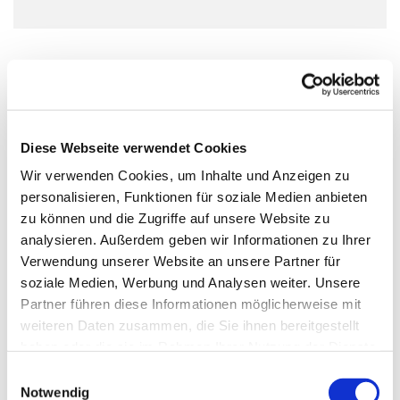
In den Gruppen „Musik für die Kleinsten“ wird
gemeinsam gesungen und musiziert. Bereits Babys und
Kleinkinder können erste musikalische Erfahrungen
sammeln und ein erstes Interesse an Musik, Gesang und
Diese Webseite verwendet Cookies
dem gemeinsamen Musizieren kann geweckt werden.
Wir verwenden Cookies, um Inhalte und Anzeigen zu
Zusätzlich ist Raum und Zeit zum Spielen, für Gespräche
personalisieren, Funktionen für soziale Medien anbieten
und Austausch.
zu können und die Zugriffe auf unsere Website zu
Bitte nur mit vorheriger Anmeldung.
analysieren. Außerdem geben wir Informationen zu Ihrer
Verwendung unserer Website an unsere Partner für
soziale Medien, Werbung und Analysen weiter. Unsere
Partner führen diese Informationen möglicherweise mit
weiteren Daten zusammen, die Sie ihnen bereitgestellt
haben oder die sie im Rahmen Ihrer Nutzung der Dienste
gesammelt haben.
E
Notwendig
i