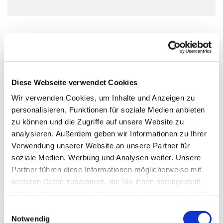
In den Gruppen „Musik für die Kleinsten“ wird
gemeinsam gesungen und musiziert. Bereits Babys und
Kleinkinder können erste musikalische Erfahrungen
sammeln und ein erstes Interesse an Musik, Gesang und
Diese Webseite verwendet Cookies
dem gemeinsamen Musizieren kann geweckt werden.
Wir verwenden Cookies, um Inhalte und Anzeigen zu
Zusätzlich ist Raum und Zeit zum Spielen, für Gespräche
personalisieren, Funktionen für soziale Medien anbieten
und Austausch.
zu können und die Zugriffe auf unsere Website zu
Bitte nur mit vorheriger Anmeldung.
analysieren. Außerdem geben wir Informationen zu Ihrer
Verwendung unserer Website an unsere Partner für
soziale Medien, Werbung und Analysen weiter. Unsere
Partner führen diese Informationen möglicherweise mit
weiteren Daten zusammen, die Sie ihnen bereitgestellt
haben oder die sie im Rahmen Ihrer Nutzung der Dienste
gesammelt haben.
E
Notwendig
i