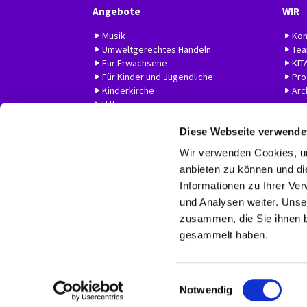
Angebote
WIR
Musik
Kon
Umweltgerechtes Handeln
Te
Für Erwachsene
KIT
Für Kinder und Jugendliche
Prof
Kinderkirche
Arc
Hilfe
Diese Webseite verwende
Wir verwenden Cookies, um
anbieten zu können und di
Informationen zu Ihrer Ve
und Analysen weiter. Unse
zusammen, die Sie ihnen b
gesammelt haben.
E
Notwendig
i